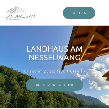
Zum
Inhalt
Tog
BUCHEN
springen
men
LANDHAUS AM
NESSELWANG
Urlaub im Zugspitzdorf Grainau
DIREKT ZUR BUCHUNG